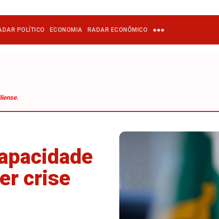
ADAR POLÍTICO
ECONOMIA
RADAR ECONÔMICO
liense.
capacidade
er crise