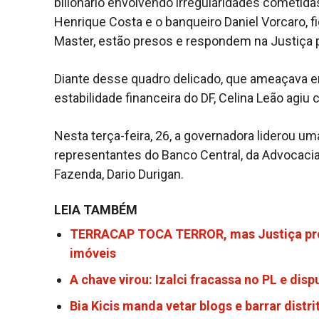
bilionário envolvendo irregularidades cometida
Henrique Costa e o banqueiro Daniel Vorcaro, fi
Master, estão presos e respondem na Justiça p
Diante desse quadro delicado, que ameaçava e
estabilidade financeira do DF, Celina Leão agiu
Nesta terça-feira, 26, a governadora liderou u
representantes do Banco Central, da Advocacia
Fazenda, Dario Durigan.
LEIA TAMBÉM
TERRACAP TOCA TERROR, mas Justiça prot
imóveis
A chave virou: Izalci fracassa no PL e di
Bia Kicis manda vetar blogs e barrar distr