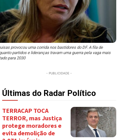
uisas provocou uma corrida nos bastidores do DF. A fila de
quanto partidos e lideranças travam uma guerra pela vaga mais
tado para 2030
- PUBLICIDADE -
Últimas do Radar Político
TERRACAP TOCA
TERROR, mas Justiça
protege moradores e
evita demolição de