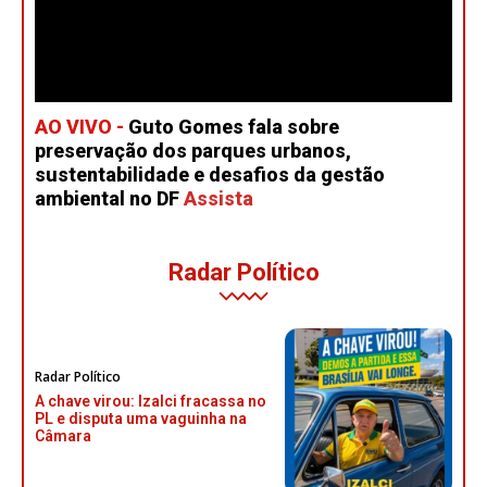
AO VIVO -
Guto Gomes fala sobre
preservação dos parques urbanos,
sustentabilidade e desafios da gestão
ambiental no DF
Assista
Radar Político
Radar Político
A chave virou: Izalci fracassa no
PL e disputa uma vaguinha na
Câmara