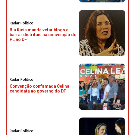
Radar Político
Bia Kicis manda vetar blogs e
barrar distritais na convenção do
PL no DF
Radar Político
Convenção confirmada Celina
candidata ao governo do DF
Radar Político