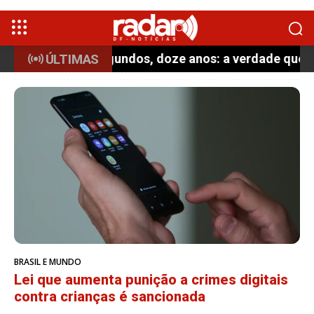
ÚLTIMAS
segundos, doze anos: a verdade que absolveu Rogério
BRASIL E MUNDO
Lei que aumenta punição a crimes digitais
contra crianças é sancionada