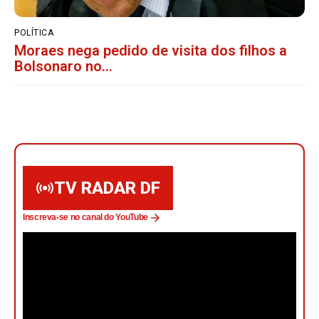
POLÍTICA
Moraes nega pedido de visita dos filhos a
Bolsonaro no...
TV RADAR DF
Inscreva-se no canal do YouTube