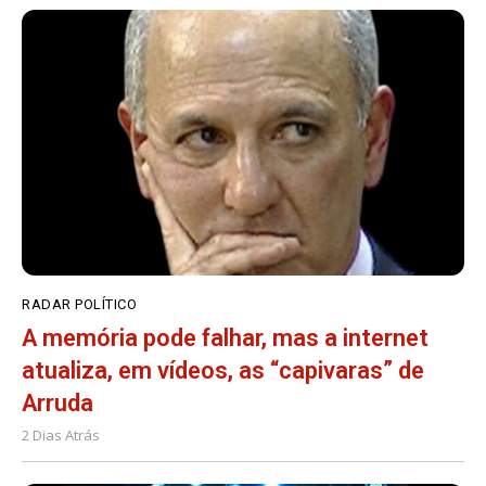
RADAR POLÍTICO
A memória pode falhar, mas a internet
atualiza, em vídeos, as “capivaras” de
Arruda
2 Dias Atrás