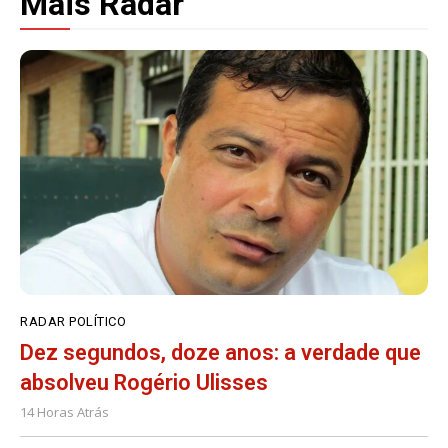
Mais Radar
RADAR POLÍTICO
Dez segundos, doze anos: a verdade que
absolveu Rogério Ulisses
14 Horas Atrás