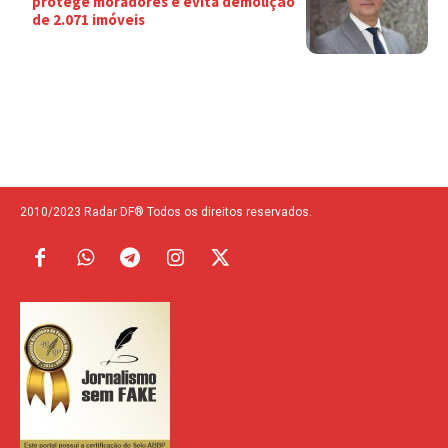
protege moradores e evita demolição
de 2.071 imóveis
2010/2023 Radar DF® Todos os direitos reservados.