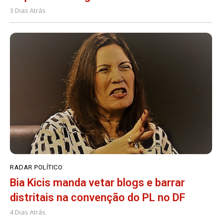
3 Dias Atrás
RADAR POLÍTICO
Bia Kicis manda vetar blogs e barrar
distritais na convenção do PL no DF
4 Dias Atrás