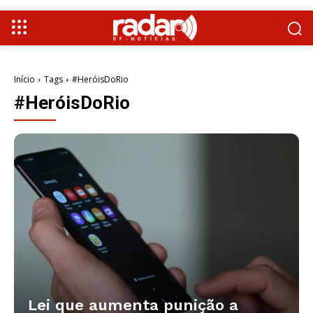
Início
Tags
#HeróisDoRio
#HeróisDoRio
Lei que aumenta punição a