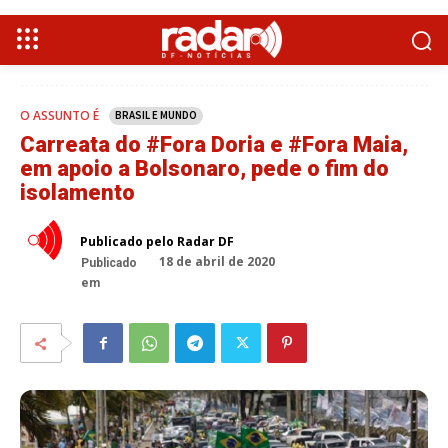
O ASSUNTO É
BRASIL E MUNDO
Carreata do #Fora Doria e #Fora Maia,
em apoio a Bolsonaro, pede o fim do
isolamento
Publicado pelo Radar DF
18 de abril de 2020
Publicado
em