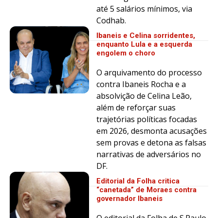
até 5 salários mínimos, via
Codhab.
Ibaneis e Celina sorridentes,
enquanto Lula e a esquerda
engolem o choro
O arquivamento do processo
contra Ibaneis Rocha e a
absolvição de Celina Leão,
além de reforçar suas
trajetórias políticas focadas
em 2026, desmonta acusações
sem provas e detona as falsas
narrativas de adversários no
DF.
Editorial da Folha critica
“canetada” de Moraes contra
governador Ibaneis
O editorial da Folha de S.Paulo