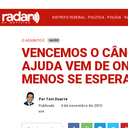
DISTRITO FEDERAL
POLÍTICA
POLÍCIA
R
O ASSUNTO É
SAÚDE
VENCEMOS O CÂN
AJUDA VEM DE O
MENOS SE ESPER
Por Toni Duarte
4 de novembro de 2015
Publicado
em