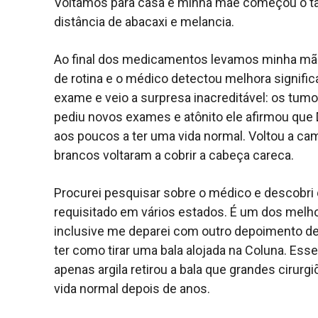
Voltamos para casa e minha mãe começou o tal 
distância de abacaxi e melancia.
Ao final dos medicamentos levamos minha mãe 
de rotina e o médico detectou melhora signific
exame e veio a surpresa inacreditável: os tum
pediu novos exames e atônito ele afirmou que D
aos poucos a ter uma vida normal. Voltou a c
brancos voltaram a cobrir a cabeça careca.
Procurei pesquisar sobre o médico e descobri 
requisitado em vários estados. É um dos melho
inclusive me deparei com outro depoimento de
ter como tirar uma bala alojada na Coluna. Esse
apenas argila retirou a bala que grandes cirur
vida normal depois de anos.