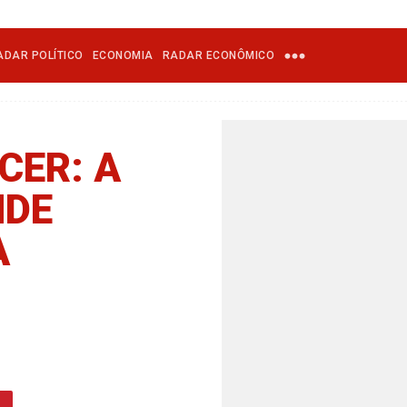
ADAR POLÍTICO
ECONOMIA
RADAR ECONÔMICO
CER: A
NDE
A