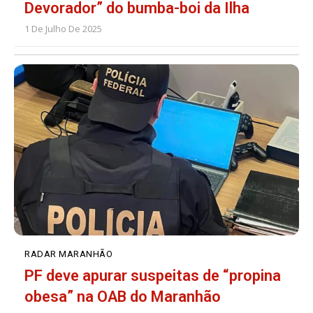
Devorador” do bumba-boi da Ilha
1 De Julho De 2025
RADAR MARANHÃO
PF deve apurar suspeitas de “propina
obesa” na OAB do Maranhão