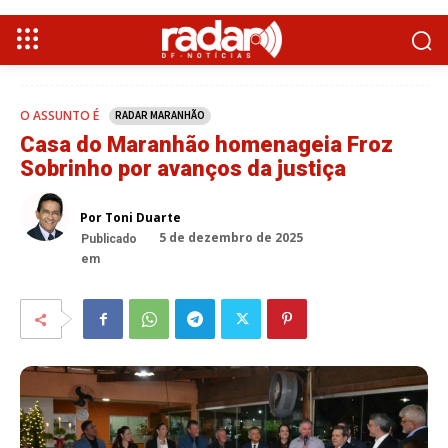
O ASSUNTO É
RADAR MARANHÃO
Casa do Maranhão homenageia Froz
Sobrinho por avanços da justiça
Por Toni Duarte
5 de dezembro de 2025
Publicado
em