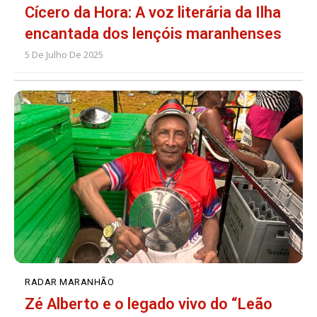
Cícero da Hora: A voz literária da Ilha
encantada dos lençóis maranhenses
5 De Julho De 2025
RADAR MARANHÃO
Zé Alberto e o legado vivo do “Leão