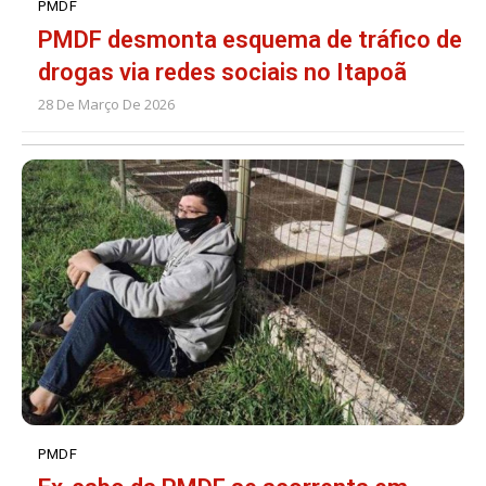
PMDF
PMDF desmonta esquema de tráfico de
drogas via redes sociais no Itapoã
28 De Março De 2026
PMDF