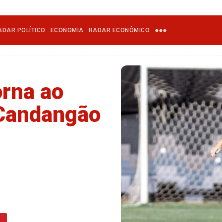
ADAR POLÍTICO
ECONOMIA
RADAR ECONÔMICO
orna ao
 Candangão