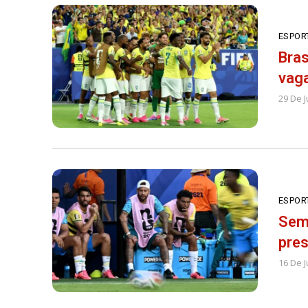
ESPOR
Bras
vaga
29 De 
ESPOR
Sem 
pres
16 De 