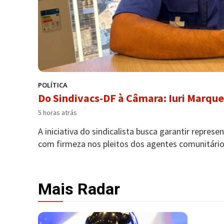
POLÍTICA
Do Sindivacs-DF à Câmara: Iuri Marque
5 horas atrás
A iniciativa do sindicalista busca garantir repres
com firmeza nos pleitos dos agentes comunitários
Mais Radar