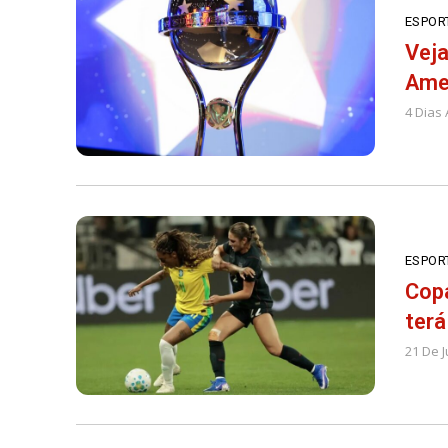
ESPOR
Veja
Ame
4 Dias 
ESPOR
Copa
terá
21 De 