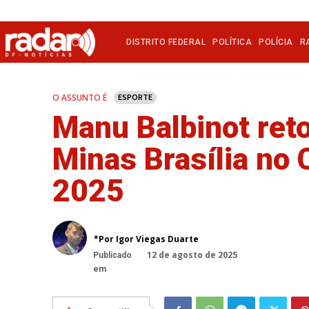
DISTRITO FEDERAL
POLÍTICA
POLÍCIA
R
O ASSUNTO É
ESPORTE
Manu Balbinot ret
Minas Brasília no
2025
*Por Igor Viegas Duarte
12 de agosto de 2025
Publicado
em