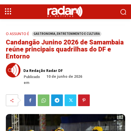
O ASSUNTO É
GASTRONOMIA, ENTRETENIMENTO E CULTURA
Candangão Junino 2026 de Samambaia
reúne principais quadrilhas do DF e
Entorno
Da Redação Radar DF
10 de junho de 2026
Publicado
em