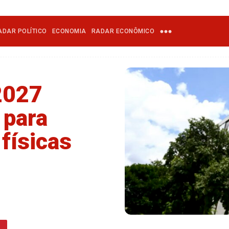
ADAR POLÍTICO
ECONOMIA
RADAR ECONÔMICO
 2027
 para
físicas