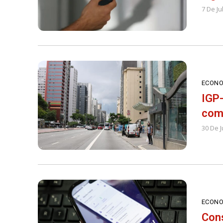
7 De Ju
ECONO
IGP-
com 
30 De 
ECONO
Cons