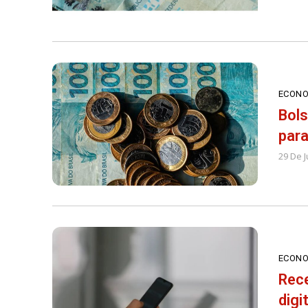
ECONO
Bols
para
29 De 
ECONO
Rece
digi