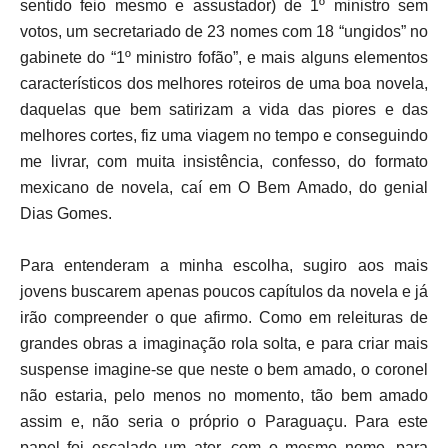
sentido feio mesmo e assustador) de 1º ministro sem
votos, um secretariado de 23 nomes com 18 “ungidos” no
gabinete do “1º ministro fofão”, e mais alguns elementos
característicos dos melhores roteiros de uma boa novela,
daquelas que bem satirizam a vida das piores e das
melhores cortes, fiz uma viagem no tempo e conseguindo
me livrar, com muita insistência, confesso, do formato
mexicano de novela, caí em O Bem Amado, do genial
Dias Gomes.
Para entenderam a minha escolha, sugiro aos mais
jovens buscarem apenas poucos capítulos da novela e já
irão compreender o que afirmo. Como em releituras de
grandes obras a imaginação rola solta, e para criar mais
suspense imagine-se que neste o bem amado, o coronel
não estaria, pelo menos no momento, tão bem amado
assim e, não seria o próprio o Paraguaçu. Para este
papel foi escalado um ator, com o mesmo nome, para