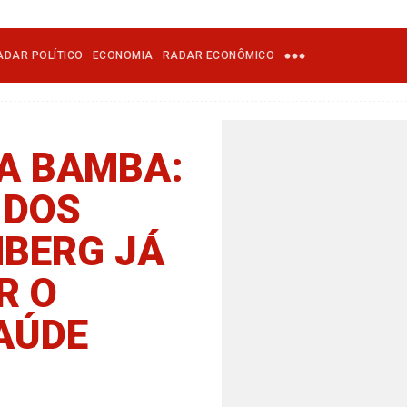
ADAR POLÍTICO
ECONOMIA
RADAR ECONÔMICO
A BAMBA:
 DOS
MBERG JÁ
R O
AÚDE