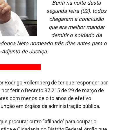
Buriti na noite desta
segunda-feira (02), todos
chegaram a conclusão
que era melhor mandar
demitir o soldado da
endonça Neto nomeado três dias antes para o
-Adjunto de Justiça.
dor Rodrigo Rollemberg de ter que responder por
 por ferir o Decreto 37.215 de 29 de março de
ares com menos de oito anos de efetivo
função em órgãos da administração pública.
ue procurar outro “afilhado” para ocupar o
stiça e Cidadania do Distrito Federal, órgão que