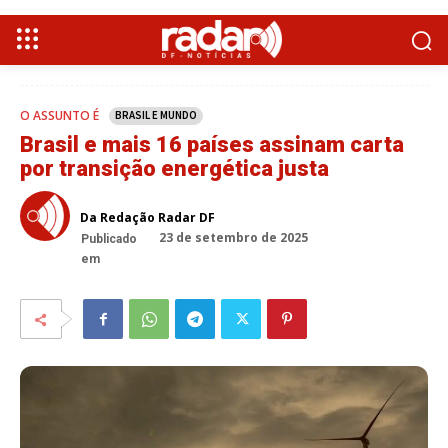
O ASSUNTO É
BRASIL E MUNDO
Brasil e mais 16 países assinam carta
por transição energética justa
Da Redação Radar DF
23 de setembro de 2025
Publicado
em