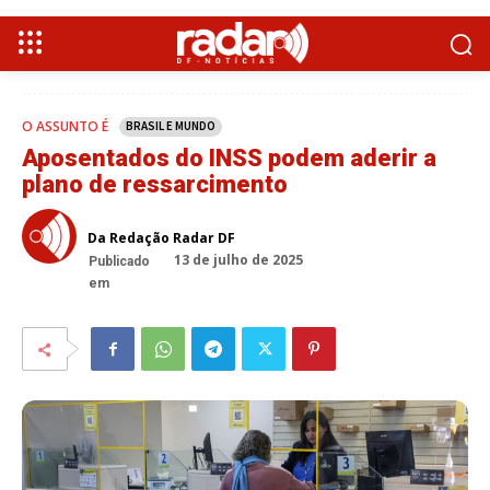
O ASSUNTO É
BRASIL E MUNDO
Aposentados do INSS podem aderir a
plano de ressarcimento
Da Redação Radar DF
13 de julho de 2025
Publicado
em