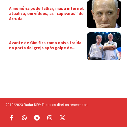
A memória pode falhar, mas a internet
atualiza, em vídeos, as “capivaras” de
Arruda
Avante de Gim fica como noiva traída
na porta da igreja após golpe de...
2010/2023 Radar DF® Todos os direitos reservados.