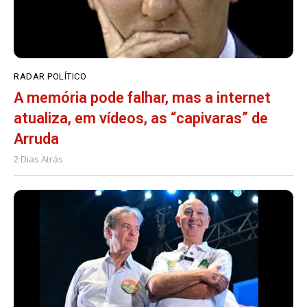
RADAR POLÍTICO
A memória pode falhar, mas a internet
atualiza, em vídeos, as “capivaras” de
Arruda
2 Dias Atrás