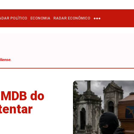
ADAR POLÍTICO
ECONOMIA
RADAR ECONÔMICO
liense.
o MDB do
tentar