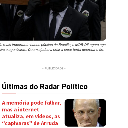
o mais importante banco público de Brasília, o MDB-DF agora age
ivo e agonizante. Quem ajudou a criar a crise tenta decretar o fim
- PUBLICIDADE -
Últimas do Radar Político
A memória pode falhar,
mas a internet
atualiza, em vídeos, as
“capivaras” de Arruda