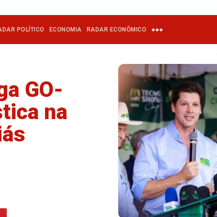
ADAR POLÍTICO
ECONOMIA
RADAR ECONÔMICO
ega GO-
stica na
iás