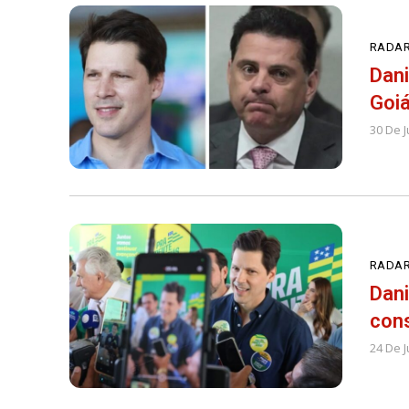
RADAR
Dani
Goi
30 De 
RADAR
Dani
cons
24 De 