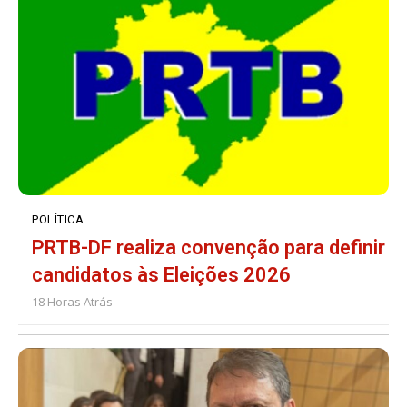
POLÍTICA
PRTB-DF realiza convenção para definir
candidatos às Eleições 2026
18 Horas Atrás