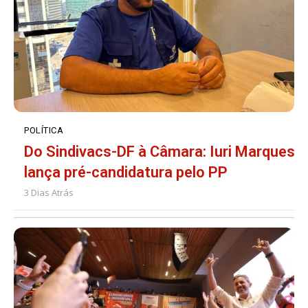
POLÍTICA
Do Sindivacs-DF à Câmara: Iuri Marques
lança pré-candidatura pelo PP
3 Dias Atrás