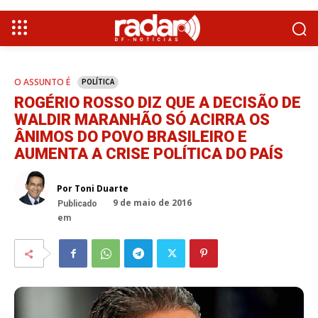
O ASSUNTO É
POLÍTICA
ROGÉRIO ROSSO DIZ QUE A DECISÃO DE
WALDIR MARANHÃO SÓ ACIRRA OS
ÂNIMOS DO POVO BRASILEIRO E
AUMENTA A CRISE POLÍTICA DO PAÍS
Por Toni Duarte
9 de maio de 2016
Publicado
em