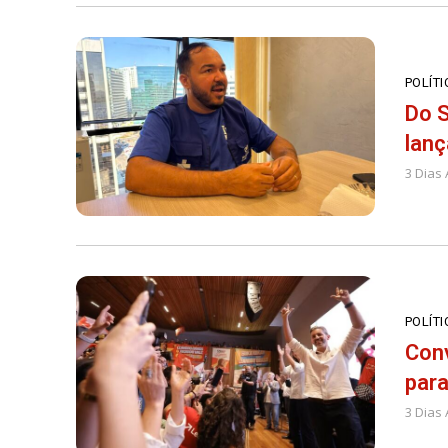
POLÍTI
Do S
lanç
3 Dias 
POLÍTI
Con
para
3 Dias 