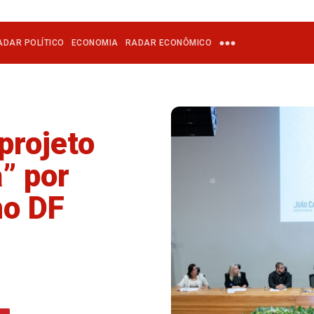
ADAR POLÍTICO
ECONOMIA
RADAR ECONÔMICO
projeto
” por
no DF