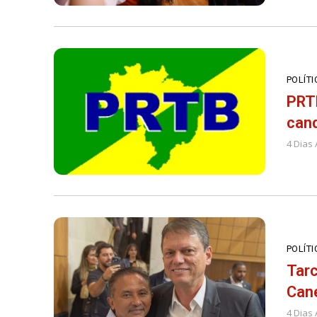
POLÍTI
PRTB
cand
4 Dias 
POLÍTI
Tarc
Cane
4 Dias 