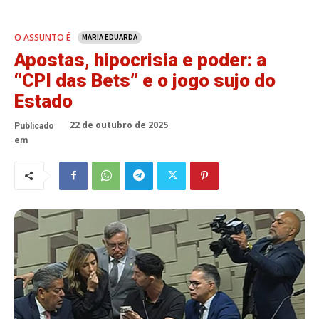
O ASSUNTO É
MARIA EDUARDA
Apostas, hipocrisia e poder: a
“CPI das Bets” e o jogo sujo do
Estado
22 de outubro de 2025
Publicado
em