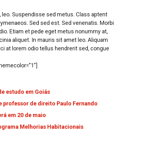
us, leo. Suspendisse sed metus. Class aptent
s hymenaeos. Sed sed est. Sed venenatis. Morbi
 odio. Etiam et pede eget metus nonummy at,
inia aliquet. In mauris sit amet leo. Aliquam
ci at lorem odio tellus hendrerit sed, congue
 themecolor=”1″]
 de estudo em Goiás
e professor de direito Paulo Fernando
erá em 20 de maio
rograma Melhorias Habitacionais