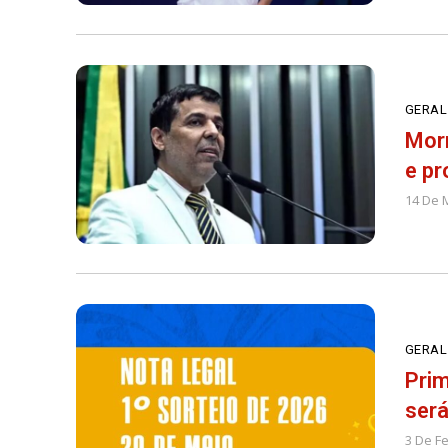
GERAL
Morr
e pr
14 De 
GERAL
Prim
será
3 De F