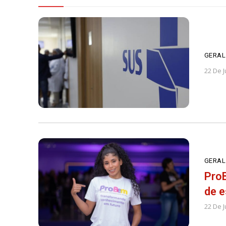
GERAL
22 De 
GERAL
ProB
de 
22 De 