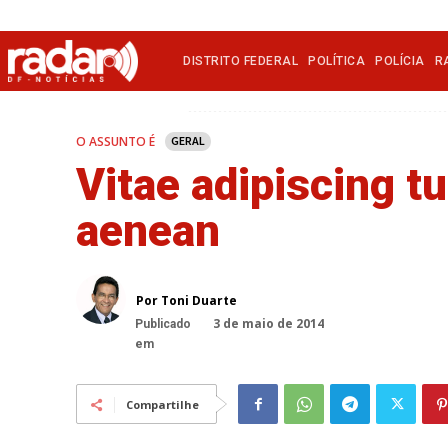
DISTRITO FEDERAL
POLÍTICA
POLÍCIA
R
O ASSUNTO É
GERAL
Vitae adipiscing tu
aenean
Por Toni Duarte
3 de maio de 2014
Publicado
em
Compartilhe