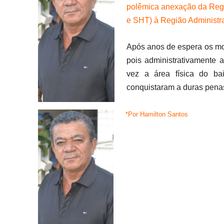
polêmica anexação da Reg
e SHT) à Região Administra
Após anos de espera os mo
pois administrativamente 
vez a área física do ba
conquistaram a duras penas
*Por Hamilton Santos