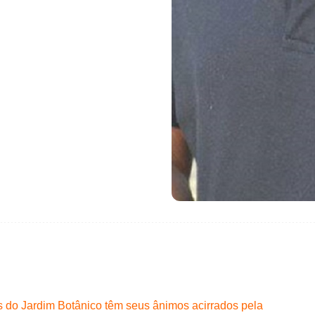
 do Jardim Botânico têm seus ânimos acirrados pela