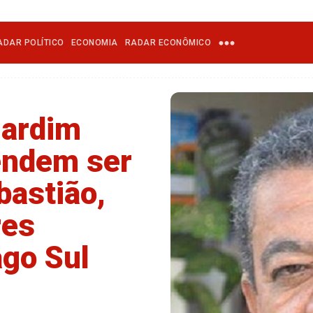
ADAR POLÍTICO
ECONOMIA
RADAR ECONÔMICO
Jardim
endem ser
bastião,
res
go Sul