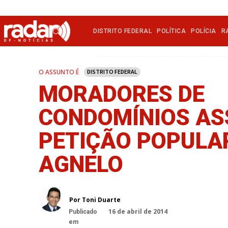
DISTRITO FEDERAL
POLÍTICA
POLÍCIA
R
O ASSUNTO É
DISTRITO FEDERAL
MORADORES DE
CONDOMÍNIOS AS
PETIÇÃO POPULA
AGNELO
Por Toni Duarte
16 de abril de 2014
Publicado
em