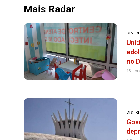
Mais Radar
DISTR
Unid
adol
no 
15 Hor
DISTR
Gove
depr