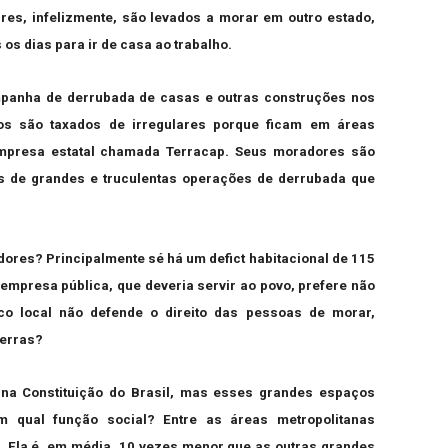
res, infelizmente, são levados a morar em outro estado,
os dias para ir de casa ao trabalho.
ampanha de derrubada de casas e outras construções nos
os são taxados de irregulares porque ficam em áreas
empresa estatal chamada Terracap. Seus moradores são
is de grandes e truculentas operações de derrubada que
dores? Principalmente sé há um defict habitacional de 115
 empresa pública, que deveria servir ao povo, prefere não
co local não defende o direito das pessoas de morar,
terras?
 na Constituição do Brasil, mas esses grandes espaços
m qual função social? Entre as áreas metropolitanas
l. Ela é, em média, 10 vezes menor que as outras grandes