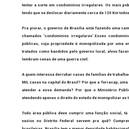
tentar a sorte em condomínios irregulares. Os mais pob
tendo que se deslocar diariamente cerca de 120 Km todos 
Pra piorar, o governo de Brasília está fazendo uma c
chamados ‘condomínios irregulares’.Esses condomíni
públicas, cuja propriedade é monopolizada por uma 
tratados como bandidos pelo governo local, alvos fáce
lembram cenas de uma guerra civil.
A quem interessa derrubar casas de famílias de trabalha
MIL casas na capital do Brasil? Por que a Terracap, uma
atender a essa demanda? Por que o Ministério Públi
atendendo apenas o direito do estado de monopolizar as 
Todo área pública deve cumprir uma função social, tá
vazios no Distrito Federal servem pra quê? Cumpre
brasileiras, Brasília tem a menor densidade habitaciona