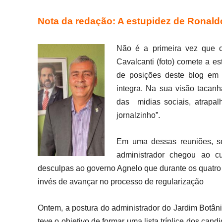
Nota da redação: A estupidez de Ronald
Não é a primeira vez que o
Cavalcanti (foto) comete a e
de posições deste blog em 
integra. Na sua visão tacan
das midias sociais, atrapa
jornalzinho”.
Em uma dessas reuniões, sem
administrador chegou ao cu
desculpas ao governo Agnelo que durante os quatro
invés de avançar no processo de regularização
Ontem, a postura do administrador do Jardim Botâni
teve o objetivo de formar uma lista tríplice dos can