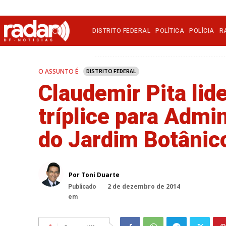
DISTRITO FEDERAL
POLÍTICA
POLÍCIA
R
O ASSUNTO É
DISTRITO FEDERAL
Claudemir Pita lide
tríplice para Admi
do Jardim Botânic
Por Toni Duarte
2 de dezembro de 2014
Publicado
em