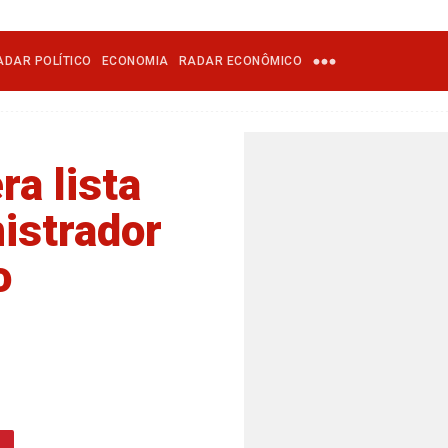
ADAR POLÍTICO
ECONOMIA
RADAR ECONÔMICO
ra lista
nistrador
o