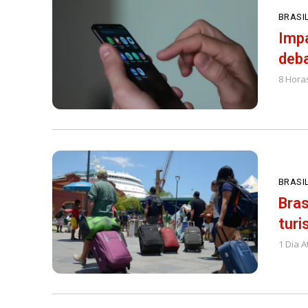
BRASI
Impa
deb
8 Hora
BRASI
Bras
turi
1 Dia A