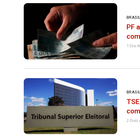
BRASI
PF 
como
1 Dia A
BRASI
TSE
com 
2 Dias 