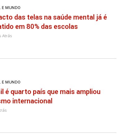
L E MUNDO
cto das telas na saúde mental já é
atido em 80% das escolas
s Atrás
L E MUNDO
il é quarto país que mais ampliou
smo internacional
trás