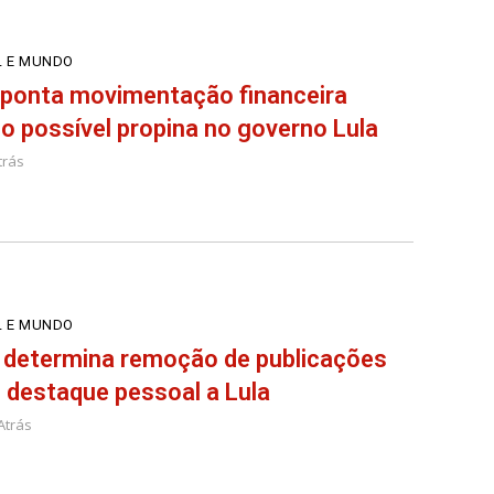
L E MUNDO
aponta movimentação financeira
 possível propina no governo Lula
trás
L E MUNDO
 determina remoção de publicações
destaque pessoal a Lula
Atrás