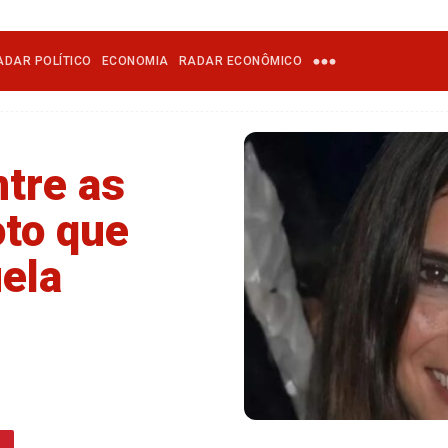
ADAR POLÍTICO
ECONOMIA
RADAR ECONÔMICO
ntre as
oto que
ela