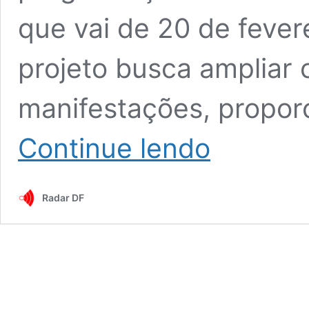
que vai de 20 de fever
projeto busca ampliar 
manifestações, propo
Cadastro
Continue lendo
para
blocos
de
Radar DF
rua
é
aberto